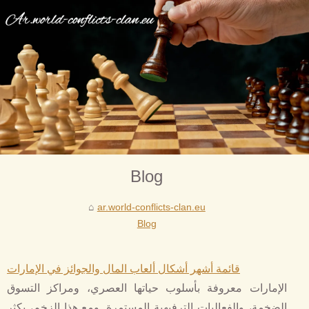
Blog
ar.world-conflicts-clan.eu
Blog
قائمة أشهر أشكال ألعاب المال والجوائز في الإمارات
الإمارات معروفة بأسلوب حياتها العصري، ومراكز التسوق
الضخمة، والفعاليات الترفيهية المستمرة. ومع هذا الزخم، يكثر