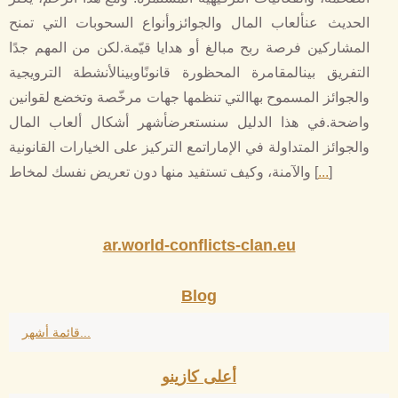
الحديث عنألعاب المال والجوائزوأنواع السحوبات التي تمنح
المشاركين فرصة ربح مبالغ أو هدايا قيّمة.لكن من المهم جدًا
التفريق بينالمقامرة المحظورة قانونًاوبينالأنشطة الترويجية
والجوائز المسموح بهاالتي تنظمها جهات مرخّصة وتخضع لقوانين
واضحة.في هذا الدليل سنستعرضأشهر أشكال ألعاب المال
والجوائز المتداولة في الإماراتمع التركيز على الخيارات القانونية
]
...
والآمنة، وكيف تستفيد منها دون تعريض نفسك لمخاط [
ar.world-conflicts-clan.eu
Blog
قائمة أشهر...
أعلى كازينو